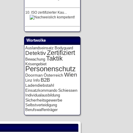
10.
ISO zertifizierter Kau...
Wortwolke
Auslandseinsatz
Bodyguard
Zertifiziert
Detektiv
Taktik
Bewachung
Krisengebiet
Personenschutz
Wien
Doorman
Österreich
B2B
Linz
Info
Ladendiebstahl
Schiessen
Einsatzkommando
Individualausbildung
Sicherheitsgewerbe
Selbstverteidigung
Berufswaffenträger