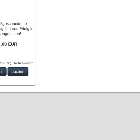
ßgeschneiderte
g für Ihren Erfolg in
sengebieten!
0,00 EUR
wSt. zzgl.
Nebenkosten
ls
buchen