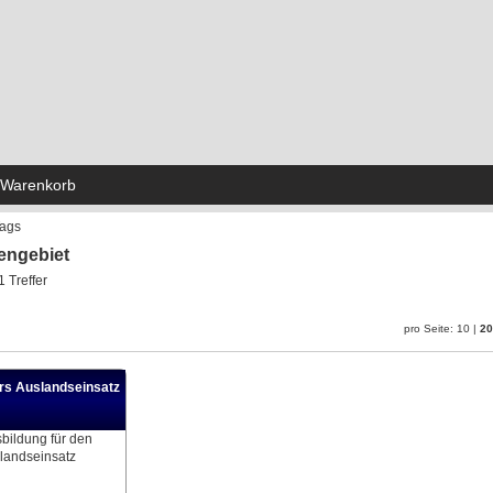
Warenkorb
ags
engebiet
1 Treffer
pro Seite:
10
|
2
urs Auslandseinsatz