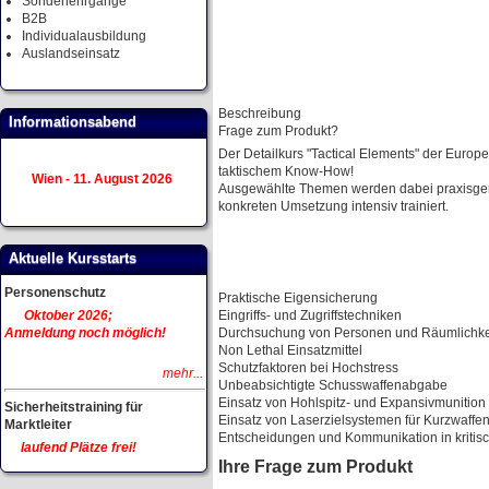
Sonderlehrgänge
B2B
Individualausbildung
Auslandseinsatz
Beschreibung
Informationsabend
Frage zum Produkt?
Der Detailkurs "Tactical Elements" der Europ
taktischem Know-How!
Wien - 11. August 2026
Ausgewählte Themen werden dabei praxisgerec
konkreten Umsetzung intensiv trainiert.
Aktuelle Kursstarts
Personenschutz
Praktische Eigensicherung
Oktober 2026;
Eingriffs- und Zugriffstechniken
Anmeldung noch möglich!
Durchsuchung von Personen und Räumlichke
Non Lethal Einsatzmittel
Schutzfaktoren bei Hochstress
mehr...
Unbeabsichtigte Schusswaffenabgabe
Einsatz von Hohlspitz- und Expansivmunition
Sicherheitstraining für
Einsatz von Laserzielsystemen für Kurzwaffe
Marktleiter
Entscheidungen und Kommunikation in kritisc
laufend Plätze frei!
Ihre Frage zum Produkt