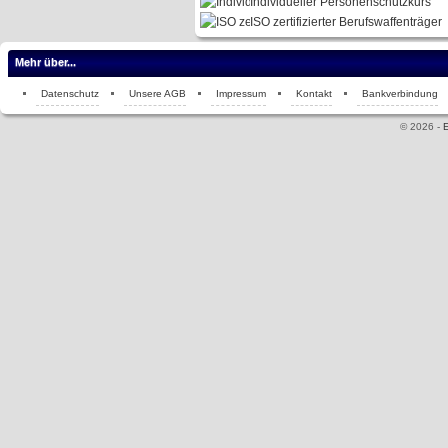
Individueller Personenschutzkurs
ISO zertifizierter Berufswaffenträger
Mehr über...
Datenschutz
Unsere AGB
Impressum
Kontakt
Bankverbindung
© 2026 -
E